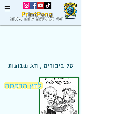
PrintPong
דפי צביעה להדפסה
סל ביכורים , חג שבועות
לחץ הדפסה