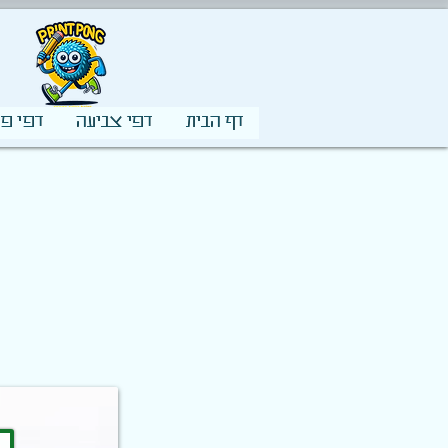
דף הבית
דפי צביעה
דפי פע