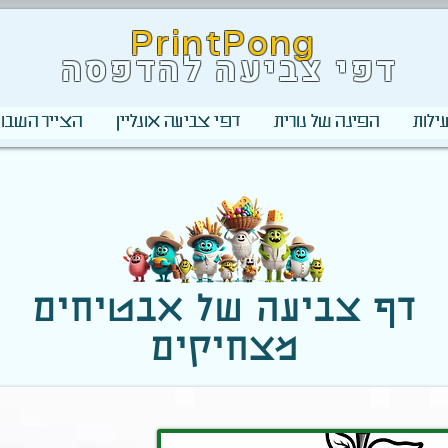
PrintPong
דפי צביעה להדפסה
ילות
הפינה של נורית
דפי צביעה אונליין
הצייר השבוע
דף צביעה של אבטיחים
מצחיקים