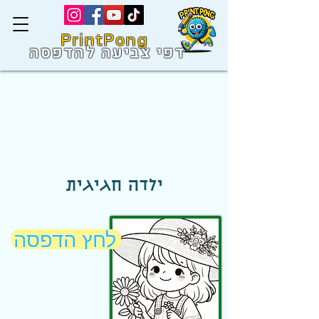
PrintPong
דפי צביעה להדפסה
ילדה חגיגית
לחץ הדפסה