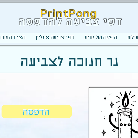
PrintPong
דפי צביעה להדפסה
ילות
הפינה של נורית
דפי צביעה אונליין
הצייר השבוע
נר חנוכה לצביעה
הדפסה