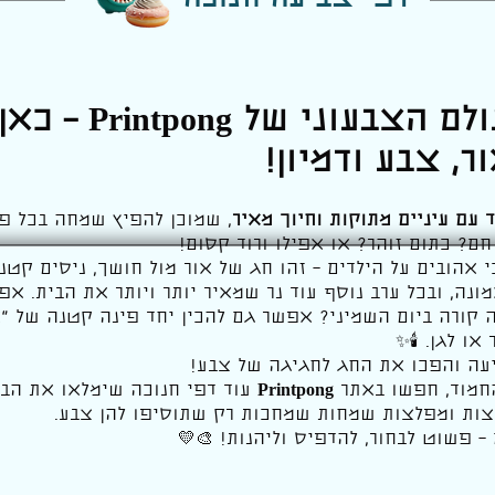
דפי צביעה חנוכה
ולם הצבעוני של
Printpong
– כאן
, צבע ודמיון!
ד עם עיניים מתוקות וחיוך מאיר
, שמוכן להפיץ שמחה בכל פינ
חם? כתום זוהר? או אפילו ורוד קסום!
אהובים על הילדים – זהו חג של אור מול חושך, ניסים קט
מונה, ובכל ערב נוסף עוד נר שמאיר יותר ויותר את הבית. א
 קורה ביום השמיני? אפשר גם להכין יחד פינה קטנה של “או
ו לגן. 🕯️✨
עה והפכו את החג לחגיגה של צבע!
החמוד, חפשו באתר
Printpong
עוד דפי חנוכה שימלאו את הבית
וצצות ומפלצות שמחות שמחכות רק שתוסיפו להן צבע.
– פשוט לבחור, להדפיס וליהנות! 🎨💛