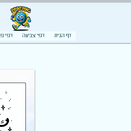
דף הבית
דפי צביעה
דפי פע