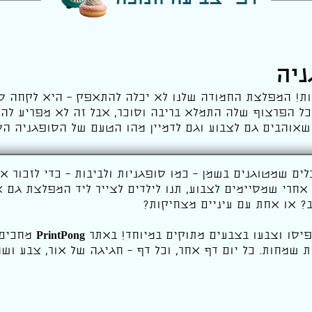
דפי צביעה חנוכה
ניה
ת! המפלצת החמודה שלנו לא יכלה להתאפק – היא לקחה סו
 כל הפרצוף שלה התמלא בריבה וסוכר, אבל זה לא מפריע לה
שאוהבים גם לצבוע וגם לדמיין מהו הטעם של הסופגניה ה
ים שמטוגנים בשמן – כמו סופגניות ולביבות – כדי לזכור 
אחרי שמסיימים לצבוע, תנו לילדים לצייר ליד המפלצת גם
ב? או אחת עם עיניים מצחיקות?
פיסו וצבעו בצבעים מתוקים במיוחד! באתר
PrintPong
מחכים 
ות שמחות. כל יום דף אחר, וכל דף – חגיגה של אור, צבע וש