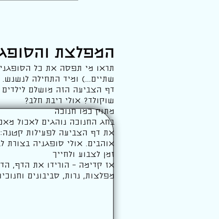
המפלצת והסופג
תראו מי תפסה את כל הסופגניו
שתיים...) ומיד התחילה לנשנש.
דף הצביעה הזה מושלם לילדים 
שוקולד? אולי ריבת חלב?
מתוק כמו חנוכה
בחג החנוכה נוהגים לאכול מאכל
את דף הצביעה לפעילות קטנה: 
אוהבים. אולי סופגניה בצורת ל
זמן לצבוע ולחייך
אז קדימה – הורידו את הדף, הד
מפלצות, נרות, סביבונים וחנוכי