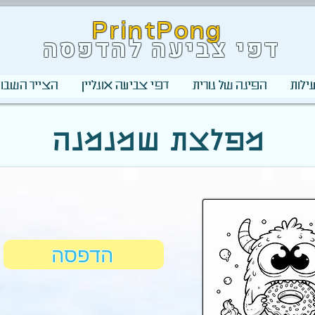
PrintPong
דפי צביעה להדפסה
ילות
הפינה של נורית
דפי צביעה אונליין
הצייר השבוע
מפלצת שמנמנה
הדפסה