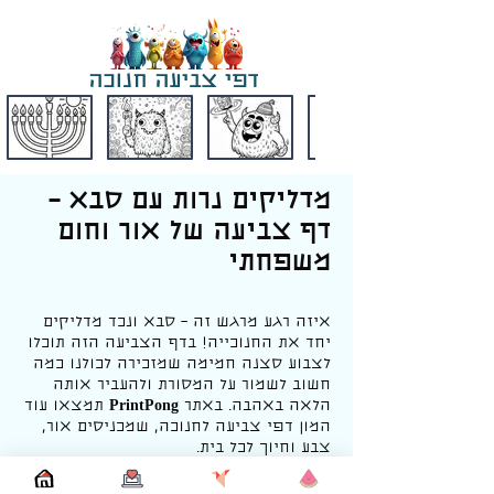
דפי צביעה חנוכה
מדליקים נרות עם סבא –
דף צביעה של אור וחום
משפחתי
איזה רגע מרגש זה – סבא ונכד מדליקים
יחד את החנוכייה! בדף הצביעה הזה תוכלו
לצבוע סצנה חמימה שמזכירה לכולנו כמה
חשוב לשמור על המסורת ולהעביר אותה
הלאה באהבה. באתר
PrintPong
תמצאו עוד
המון דפי צביעה לחנוכה, שמכניסים אור,
צבע וחיוך לכל בית.
חג החנוכה הוא חג של אור, ניסים
ומשפחה. בכל ערב מוסיפים עוד נר, עד שכל