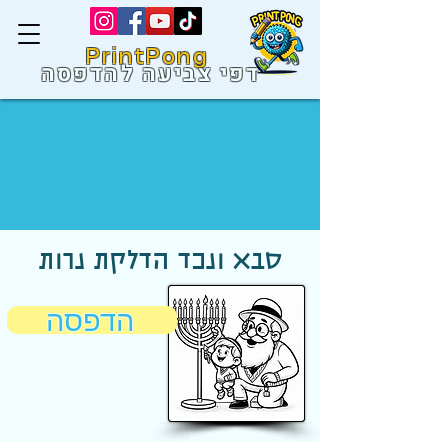
PrintPong
דפי צביעה להדפסה
סבא ונכד הדלקת נרות
הדפסה