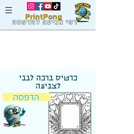
PrintPong
דפי צביעה להדפסה
כרטיס ברכה לבבי
לצביעה
הדפסה