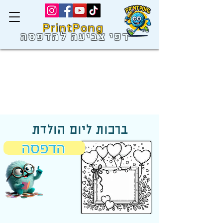
PrintPong
דפי צביעה להדפסה
ברכות ליום הולדת
הדפסה