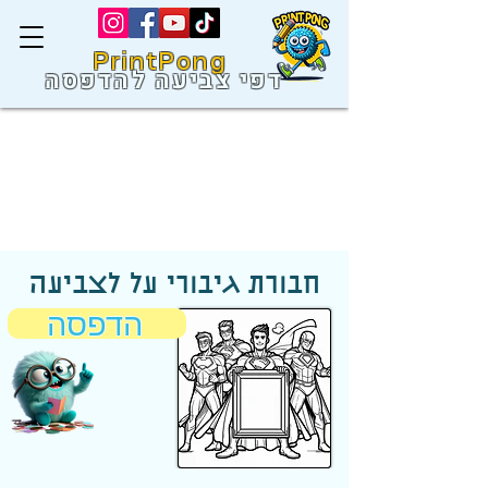
PrintPong
דפי צביעה להדפסה
חבורת גיבורי על לצביעה
הדפסה