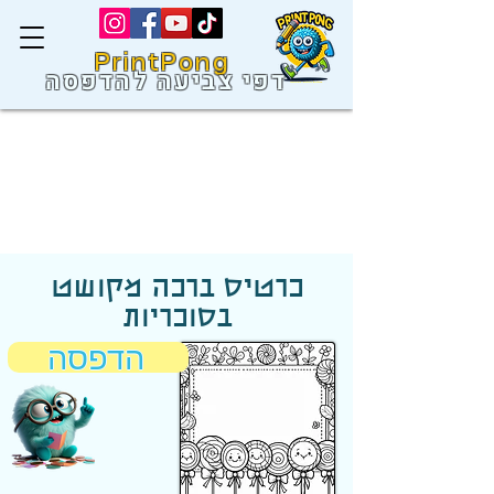
PrintPong
דפי צביעה להדפסה
כרטיס ברכה מקושט
בסוכריות
הדפסה