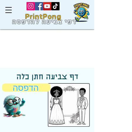
PrintPong
דפי צביעה להדפסה
דף צביעה חתן כלה
הדפסה