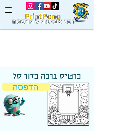
PrintPong
דפי צביעה להדפסה
כרטיס ברכה כדור סל
הדפסה