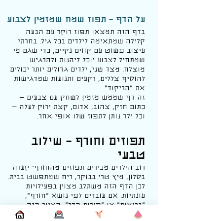
על הדף – תפוז שמח שמזמין לצבוע
בדף הזה תמצאו תפוז רוקד עם הבעה
קלילה שמתאימה לילדים בכל גיל. בחרתי
עיצוב פשוט עם קווים נקיים, כדי שגם מי
שמתחיל לצבוע יוכל ליהנות ולהרגיש
מוצלח. מצד שני, ילדים גדולים יותר יכולים
להוסיף צללים, רקעים ותנועות שמדגישות
את “הריקוד”.
זה דף שממש מזמין לשחק עם צבעים —
כתום חזק, צהוב, אדום, קצת ירוק לעלה —
וכל ילד נותן לתפוז שלו אופי אחר.
תפוזים וחורף – שילוב
טבעי
רוב הילדים מכירים תפוזים מהחורף: קערה
בסלון, מיץ טרי בבוקר, ריח שמתפשט בבית.
לכן הדף הזה משתלב מצוין בפעילויות
עונתיות. אם עובדים לפי נושא “חורף”,
“בריאות” או “פירות הדר”, הציור הזה
מתאים בדיוק.