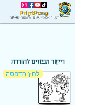
PrintPong
דפי צביעה להדפסה
ריקוד תפוזים להורדה
לחץ הדפסה