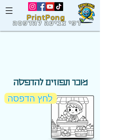
PrintPong
דפי צביעה להדפסה
מוכר תפוזים להדפסה
לחץ הדפסה