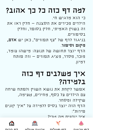
למה דף כזה כל כך אהוב?
כי הוא מרגיש חי.
הילדים מכירים את הסצנה — חלק ראו את
זה בשוק האמיתי, חלק בסופר, וחלק
בסיפורים.
בניגוד לדף של “עץ תפוזים”, כאן יש
אדם,
מקום וסיפור
.
הדף יוצר תחושה של תנועה: מישהו עומד,
מוכר, מסדר, מציג תפוזים — וזה פותח
דמיון.
איך משלבים דף כזה
בלמידה?
אפשר לקחת את נושא השוק ולפתח שיחה
עם הילדים על כסף, מחירים, טעימה,
שקילה ומסחר.
הדף הזה יוצר בסיס ללמידה על “איך קונים
פירות”:
איך יודעים מה טרי?
למה חלק מהתפוזים גדולים וחלק קטנים?
מה זה “קילו”?
דפי צביעה
דפי פעילות
צביעה אונליין
דף הבית