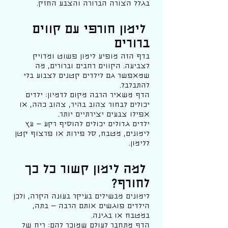
בגלל הצורה הברורה והצבע החזק.
לימון חורפי עם קווים
ברורים
בדף הזה מופיע לימון פשוט ומדויק
לצביעה. הקווים רחבים וברורים, מה
שמאפשר גם לילדים קטנים לצבוע בלי
להתבלבל.
הדף משאיר הרבה מקום לדמיון: ילדים
יכולים לבחור צהוב בהיר, צהוב כהה, או
אפילו צבעים יצירתיים יותר.
ילדים גדולים יכולים להוסיף רקע — עץ
לימונים, מטבח, סל פירות או פרצוף קטן
ללימון.
למה לימון קשור כל כך
לחורף?
לימונים מבשילים בעיקר בעונה הקרה, ולכן
הילדים פוגשים אותם הרבה — בתה,
במטבח או בגינה.
הדף מתחבר לעולם שמוכר להם: ריח של