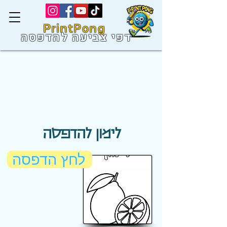
PrintPong
דפי צביעה להדפסה
לימון להדפסה
לחץ הדפסה