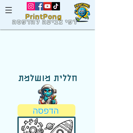
PrintPong
דפי צביעה להדפסה
חללית מושלמת
הדפסה