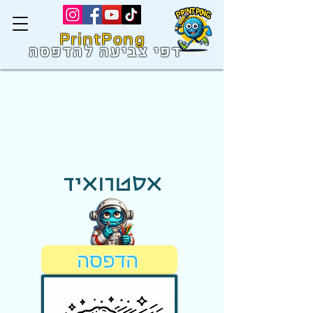
PrintPong
דפי צביעה להדפסה
אסטרואיד
הדפסה