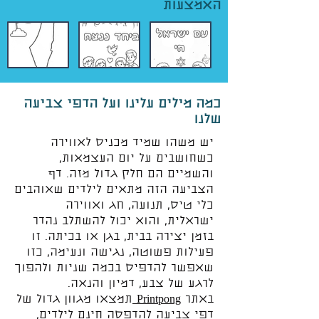
האמצעות
כמה מילים עלינו ועל הדפי צביעה
שלנו
יש משהו שמיד מכניס לאווירה
כשחושבים על יום העצמאות,
והשמיים הם חלק גדול מזה. דף
הצביעה הזה מתאים לילדים שאוהבים
כלי טיס, תנועה, חג ואווירה
ישראלית, והוא יכול להשתלב נהדר
בזמן יצירה בבית, בגן או בכיתה. זו
פעילות פשוטה, נגישה ונעימה, כזו
שאפשר להדפיס בכמה שניות ולהפוך
לרגע של צבע, דמיון והנאה.
באתר
Printpong
תמצאו מגוון גדול של
דפי צביעה להדפסה חינם לילדים,