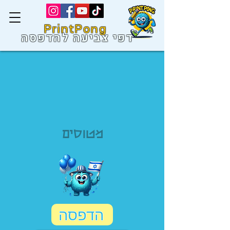
PrintPong
דפי צביעה להדפסה
מטוסים
הדפסה