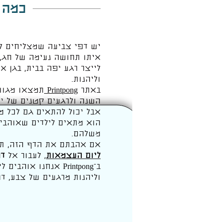
כמה 
יש דפי צביעה שמצליחים לה
איתו תחושה נעימה של חג, 
לייצר רגע יפה בבית, בגן א
וליהנות.
באתר
Printpong
תמצאו מגוון
השנה ולרגעים קטנים של י
אבל יכול להתאים גם לכל מ
הוא מתאים לילדים שאוהבים
משלהם.
אם אהבתם את הדף הזה, ת
ליום העצמאות
, לעבור אל
דפ
ב־Printpong אנחנו
וליהנות מרגעים של צבע, דמ