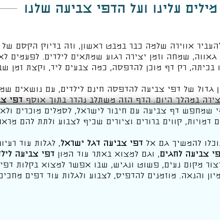
מילים עלינו ועל הדפי צביעה שלנו
עביר אווירה שלמה כבר במבט ראשון, וזה בדיוק הקסם של 
גאווה, שמחה וזמן יצירה רגוע שמתאים לילדים. לפעמים לא 
ו בכיתה, רק דף מוכן להדפסה, כמה צבעים ליד, וקצת זמן ש
 גדול של דפי צביעה להדפסה חינם לילדים, עם נושאים שמת
צירה במהלך היום. הדף הזה משתלב נהדר בתוך אוסף
דפי צב
י שמחפש דף צביעה עם חיבור לישראל, לסמלים מוכרים ולאוו
 דמויות, קווים ברורים וציורים שכיף לצבוע ולתת להם מרא
וכלו להמשיך גם אל
דפי צביעה דגל ישראל
, לגלות עוד רעיו
י צביעה לחגים
, וגם למצוא באתר עוד המון
דפי צביעה לילד
 אוהבים ליצור מקום נעים, פשוט ונגיש, שבו אפשר למצוא בקלות ד
יון והנאה. מוזמנים להדפיס, לצבוע ולגלות עוד דפים מחכים