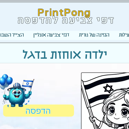
PrintPong
דפי צביעה להדפסה
ילות
הפינה של נורית
דפי צביעה אונליין
הצייר השבוע
ילדה אוחזת בדגל
הדפסה