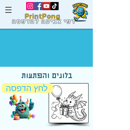
PrintPong
דפי צביעה להדפסה
בלונים והפתעות
לחץ הדפסה