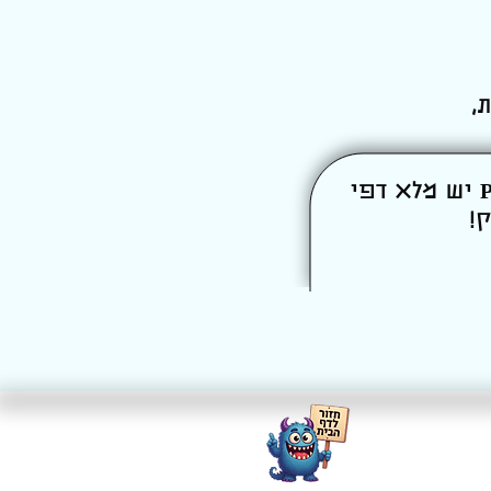
,
ואל תשכח – אם צריך הפסקה מהחגיגות, באתר שלנו Printpong יש מלא דפי
ק!