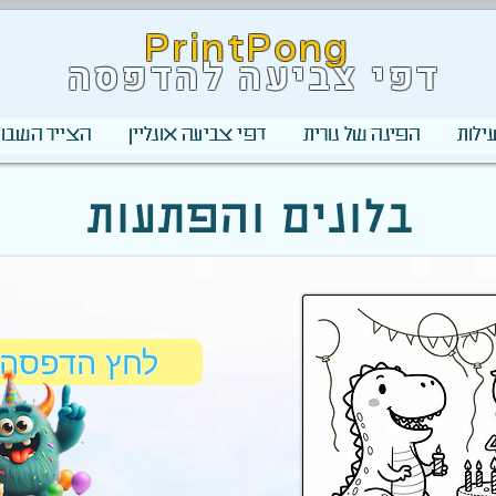
PrintPong
דפי צביעה להדפסה
ילות
הפינה של נורית
דפי צביעה אונליין
הצייר השבוע
בלונים והפתעות
לחץ הדפסה