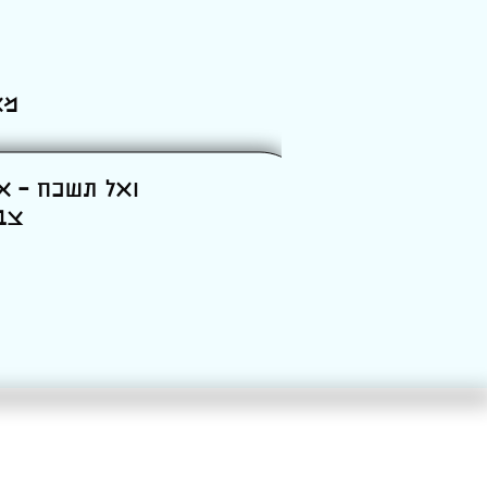
מא
צב