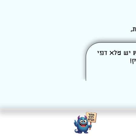
,
ואל תשכח – אם צריך הפסקה מהחגיגות, באתר שלנו Printpong יש מלא דפי
ק!