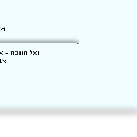
מא
צב