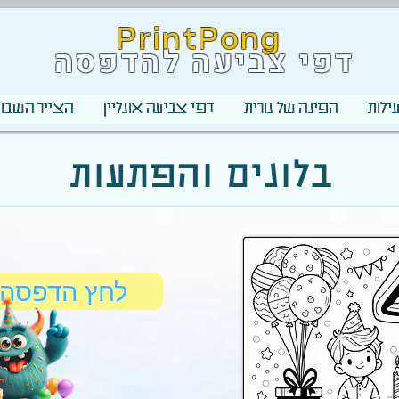
PrintPong
דפי צביעה להדפסה
ילות
הפינה של נורית
דפי צביעה אונליין
הצייר השבוע
בלונים והפתעות
לחץ הדפסה