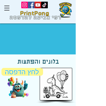
PrintPong
דפי צביעה להדפסה
בלונים והפתעות
לחץ הדפסה