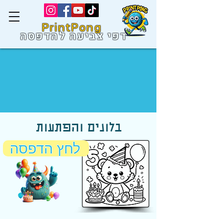
PrintPong
דפי צביעה להדפסה
בלונים והפתעות
לחץ הדפסה