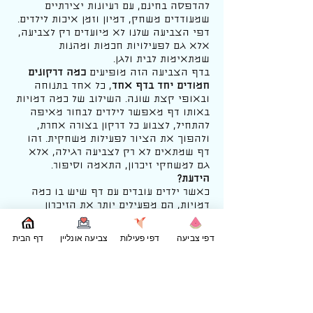
להדפסה בחינם, עם רעיונות יצירתיים
שמעודדים משחק, דמיון וזמן איכות לילדים.
דפי הצביעה שלנו לא מיועדים רק לצביעה,
אלא גם לפעילויות חכמות ומהנות
שמתאימות לבית ולגן.
בדף הצביעה הזה מופיעים
כמה דרקונים
חמודים יחד בדף אחד
, כל אחד בתנוחה
ובאופי קצת שונה. השילוב של כמה דמויות
באותו דף מאפשר לילדים לבחור מאיפה
להתחיל, לצבוע כל דרקון בצורה אחרת,
ולהפוך את הציור לפעילות משחקית. זהו
דף שמתאים לא רק לצביעה רגילה, אלא
גם למשחקי זיכרון, התאמה וסיפור.
הידעת?
כאשר ילדים עובדים עם דף שיש בו כמה
דמויות, הם מפעילים יותר את הזיכרון
והחשיבה. בחירה בין דמויות, השוואה
ביניהן והמצאת סיפורים משותפים עוזרים
דפי צביעה
דפי פעילות
צביעה אונליין
דף הבית
לפתח ריכוז, שפה ודמיון.
רעיונות לפעילות:
לצבוע כל דרקון בצבע אחר ולתת לו שם
לבחור דרקון אהוב ולספר עליו סיפור
להשתמש בדף כבסיס למשחק זיכרון: מי
זוכר איפה נמצא כל דרקון