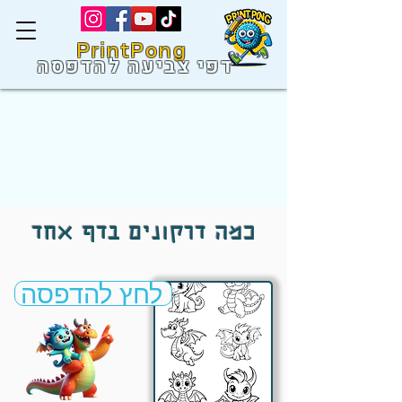
PrintPong
דפי צביעה להדפסה
כמה דרקונים בדף אחד
לחץ להדפסה