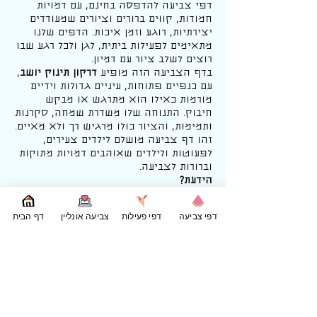
דפי צביעה להדפסה בחינם, עם דמויות
חמודות, קווים ברורים וציורים שמעודדים
יצירתיות, רוגע וזמן איכות. הדפים שלנו
מתאימים לפעילות ביתית, לגן ולכל רגע שבו
רוצים לשלב ציור עם דמיון.
בדף הצביעה הזה מופיע
דרקון תינוק יושב
,
עם כנפיים פתוחות, עיניים גדולות וידיים
מורמות כאילו הוא מתרגש או מבקש
חיבוק. התנוחה שלו משדרת שמחה, סקרנות
ותמימות, והציור כולו מרגיש רך ולא מאיים.
זהו דף צביעה מושלם לילדים צעירים,
לפעוטות ולילדים שאוהבים דמויות מתוקות
וברורות לצביעה.
הידעת?
בסיפורי ילדים רבים דרקונים תינוקות
מתוארים כיצורים שמחים וסקרנים, שמגלים
דפי צביעה
דפי פעילות
צביעה אונליין
דף הבית
את העולם צעד־צעד. הם לומדים להשתמש
בכנפיים שלהם, להכיר חברים חדשים
ולגלות מה גורם להם לחייך.
אפשר לצבוע את הדרקון בצבעים רכים
ובהירים כמו ירוק בהיר, תכלת או ורוד,
ולהוסיף דוגמאות קטנות על הכנפיים או
הגוף. רעיון לפעילות: אחרי הצביעה, אפשר
לשאול את הילד מה הדרקון מרגיש, למה