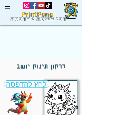
PrintPong
דפי צביעה להדפסה
דרקון תינוק יושב
לחץ להדפסה