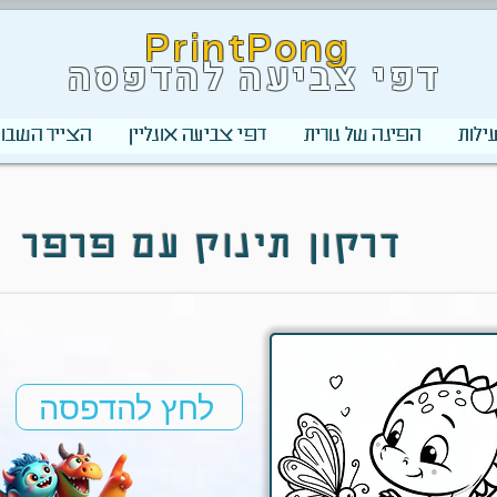
PrintPong
דפי צביעה להדפסה
ילות
הפינה של נורית
דפי צביעה אונליין
הצייר השבוע
דרקון תינוק עם פרפר
לחץ להדפסה