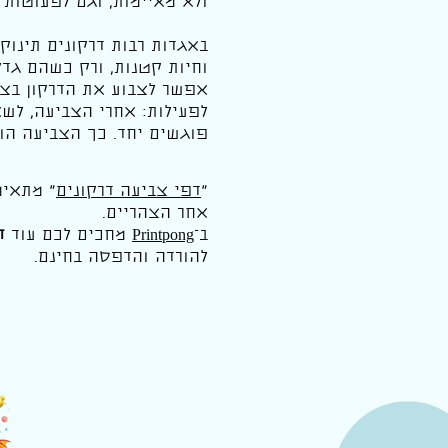
ולא מאיימות, וגם לפעוטות 
באגדות רבות דרקונים תינוק
וחיות קטנות, ורק כשהם גד
אפשר לצבוע את הדרקון בצבע
לפעילות: אחרי הצביעה, לשא
פוגשים יחד. כך הצביעה הו
"
דפי צביעה דרקונים
" מתאימ
אחר הצהריים.
ב־
Printpong
מחכים לכם עוד
ד
להורדה והדפסה בחינם.