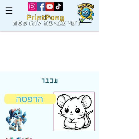
PrintPong
דפי צביעה להדפסה
עכבר
הדפסה