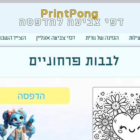
PrintPong
דפי צביעה להדפסה
ילות
הפינה של נורית
דפי צביעה אונליין
הצייר השבוע
לבבות פרחוניים
הדפסה