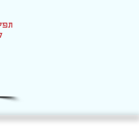
תפקי
ל