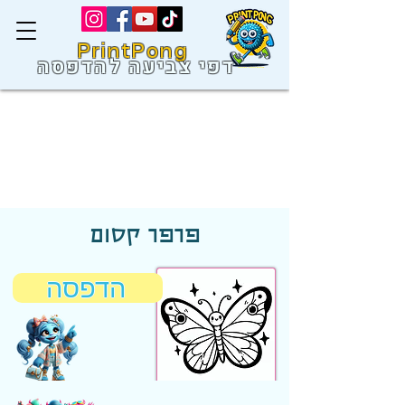
PrintPong
דפי צביעה להדפסה
פרפר קסום
הדפסה