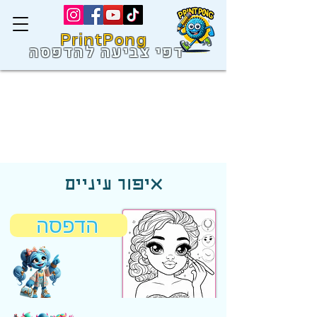
PrintPong
דפי צביעה להדפסה
איפור עיניים
הדפסה