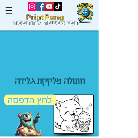
PrintPong
דפי צביעה להדפסה
חתולה מלקקת גלידה
לחץ הדפסה