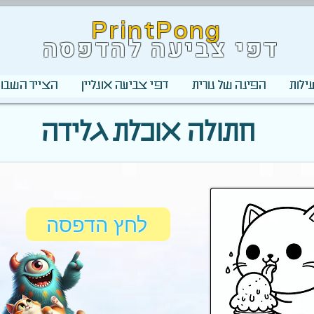
PrintPong
דפי צביעה להדפסה
ילות
הפינה של נורית
דפי צביעה אונליין
הצייר השבוע
חתולה אוכלת גלידה
לחץ הדפסה