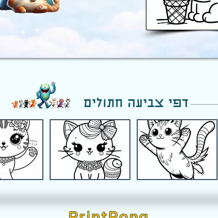
דפי צביעה חתולים
PrintPong