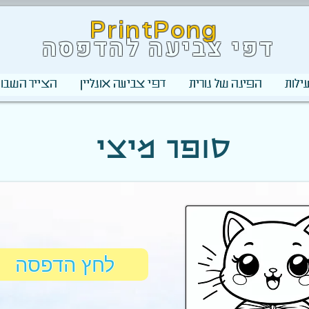
PrintPong
דפי צביעה להדפסה
ילות
הפינה של נורית
דפי צביעה אונליין
הצייר השבוע
סופר מיצי
לחץ הדפסה