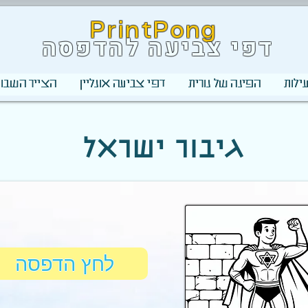
PrintPong
דפי צביעה להדפסה
ילות
הפינה של נורית
דפי צביעה אונליין
הצייר השבוע
גיבור ישראל
לחץ הדפסה