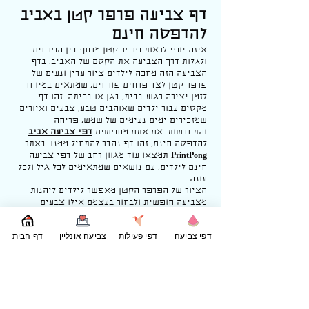
דף צביעה פרפר קטן באביב
להדפסה חינם
איזה יופי לראות פרפר קטן מרחף בין הפרחים
ולגלות דרך הצביעה את הקסם של האביב. בדף
הצביעה הזה מחכה לילדים ציור עדין ונעים של
פרפר קטן לצד פרחים פורחים, שמתאים במיוחד
לזמן יצירה רגוע בבית, בגן או בכיתה. זהו דף
מקסים עבור ילדים שאוהבים טבע, צבעים ואיורים
שמזכירים ימים נעימים של שמש, פריחה
והתחדשות. אם אתם מחפשים
דפי צביעה אביב
להדפסה חינם, זהו דף נהדר להתחיל ממנו. באתר
PrintPong
תמצאו עוד מגוון רחב של דפי צביעה
חינם לילדים, עם נושאים שמתאימים לכל גיל ולכל
עונה.
הציור של הפרפר הקטן מאפשר לילדים ליהנות
מצביעה חופשית ולבחור בעצמם אילו צבעים
יתאימו לכנפיים, לפרחים ולעלים. אפשר לצבוע את
הפרפר בצבעים עדינים כמו תכלת, ורוד, צהוב או
דפי צביעה
דפי פעילות
צביעה אונליין
דף הבית
סגול, ואפשר גם לבחור צבעים חזקים ושמחים
ליצירת ציור מלא חיים.
מי שנהנה מהעמוד הזה יכול להמשיך לעוד
דפי
צביעה פרחים
, לגלות
דפי צביעה פרפרים
, וגם
לעבור לעמוד הראשי של
דפי צביעה אביב
, שם
מחכים עוד ציורים עם אווירה אביבית נעימה.
בנוסף, תמיד אפשר לחזור אל
דף הבית של