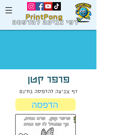
PrintPong
דפי צביעה להדפסה
פרפר קטן
דף צביעה להדפסה בחינם
הדפסה