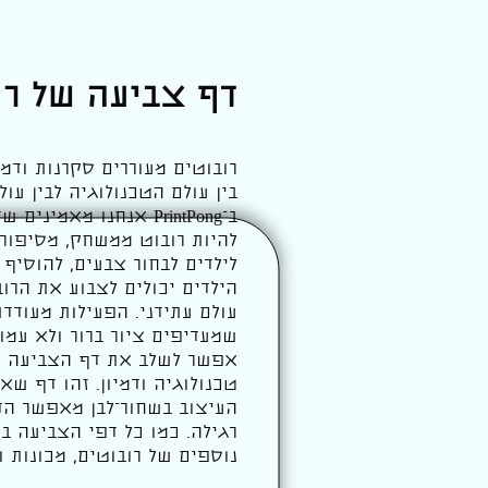
דף צביעה של רו
רובוטים מעוררים סקרנות ודמי
בין עולם הטכנולוגיה לבין עו
ב־PrintPong אנחנו מ
להיות רובוט ממשחק, מסיפור,
לילדים לבחור צבעים, להוסיף
הילדים יכולים לצבוע את הרוב
עולם עתידני. הפעילות מעודדת
שמעדיפים ציור ברור ולא עמו
אפשר לשלב את דף הצביעה הז
טכנולוגיה ודמיון. זהו דף שא
העיצוב בשחור־לבן מאפשר הד
נוספים של רובוטים, מכונות וע