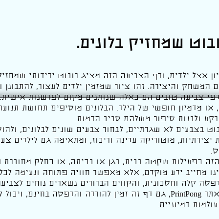
בוט שמחזיק בלונים.
ון אצל ילדים, ודף הצביעה הזה מציג רובוט ידידותי שמחזיק 
לם המשחק והיצירה. זהו ציור שמזמין ילדים לעצור, להתבונן 
אמינים שדפי צביעה טובים הם כאלה שנותנים מקום לפרשנות אישית
 או מדמיון חופשי של הילד. הבלונים מוסיפים תחושת תנוע
 רקע ולבנות סיפור משלהם סביב הדמות.
וט בצבעים לא שגרתיים, לבחור צבעים שונים לבלונים, ולהוס
 יצירתיות, מוטוריקה עדינה וריכוז, ומתאימה גם לילדים צעי
ס.
ה כפעילות שקטה בבית, בגן או בכיתה, או כחלק מחוברת פע
ינו מחייב ידע מוקדם, אלא מאפשר חוויה פתוחה ונעימה לכל 
פסה קלה וחסכונית, והקווים הברורים נשארים נוחים לצביע
רגילה. כמו כל דפי הצביעה באתר PrintPong, גם דף זה זמין להורדה והדפסה
ולמות דמיוניים.