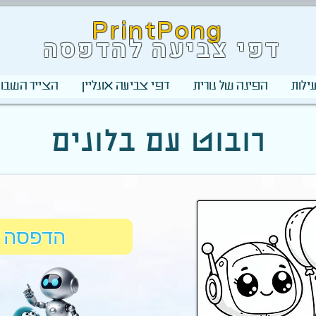
PrintPong
דפי צביעה להדפסה
ילות
הפינה של נורית
דפי צביעה אונליין
הצייר השבוע
רובוט עם בלונים
הדפסה