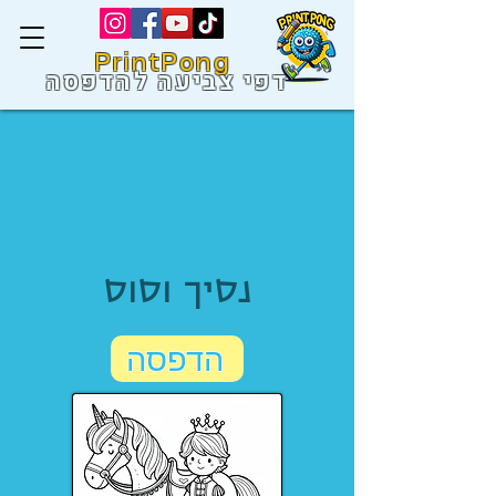
PrintPong
דפי צביעה להדפסה
נסיך וסוס
הדפסה