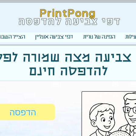
PrintPong
דפי צביעה להדפסה
ילות
הפינה של נורית
דפי צביעה אונליין
הצייר השבוע
צביעה מצה שמורה לפ
להדפסה חינם
הדפסה