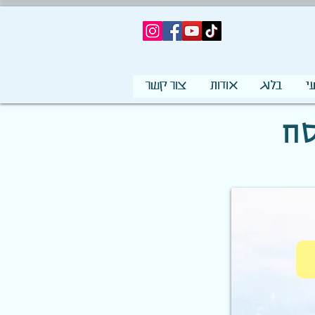
י
בלוג
אודות
צור קשר
סח