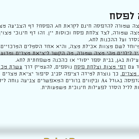
 לפסח
ה שמורה להדפסה חינם לקראת חג הפסח? דף הצביעה מציג
צה שמורה, לצד צלחת פסח וכוסות יין. זהו דף חינוכי מצוי
דר ועל ההכנות לחג.
וחד לשם מצוות אכילת מצה, והיא אחד הסמלים המרכזיים 
יר לילדים מהי מצה שמורה, מה הקשר ליציאת מצרים ומדוע 
ילות בגן, בבית ספר יסודי או כהכנה משפחתית לחג.
ד עם
דפי מצות וצלחת פסח
נוספים, להעמיק דרך
עשרת מכו
מצרים.
כך נוצרת למידה רציפה סביב סיפור יציאת מצרים ו
דף הצביעה מותאם להדפסה בגודל A4 ובקווים ברורים המאפשרים צביע
ת לליל הסדר לפעילות חינוכית משמעותית.