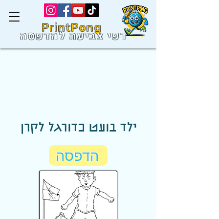
PrintPong
דפי צביעה להדפסה
ילד בועט כדורגל לקרן
הדפסה