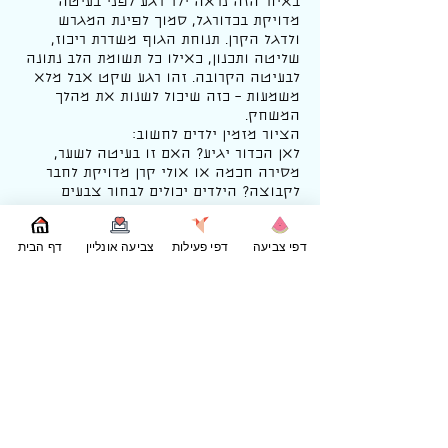
באיור הזה נראה ילד רגע לפני בעיטה
מדויקת בכדורגל, סמוך לפינת המגרש
ולדגל הקרן. תנוחת הגוף משדרת ריכוז,
שליטה ותכנון, כאילו כל תשומת הלב נתונה
לבעיטה הקרובה. זהו רגע שקט אבל מלא
משמעות – כזה שיכול לשנות את מהלך
המשחק.
הציור מזמין ילדים לחשוב:
לאן הכדור יגיע? האם זו בעיטה לשער,
מסירה חכמה או אולי קרן מדויקת לחבר
לקבוצה? הילדים יכולים לבחור צבעים
לבגדים, לדגל הקרן, לכדור ולדשא,
ולהמציא סיפור קצר סביב הרגע הזה. דרך
דפי צביעה
דפי פעילות
צביעה אונליין
דף הבית
הצביעה הם מתרגלים תשומת לב לפרטים
ומפתחים דמיון.
עיסוק ברגעים של דיוק ותכנון דרך יצירה
מאפשר שיחה על סבלנות, ריכוז וקבלת
החלטות. הצביעה עצמה מחזקת מוטוריקה
עדינה, תיאום עין־יד ויכולת התמדה,
ומתאימה לילדים שאוהבים ספורט וגם
לאלה שנהנים מהיבטים רגועים וממוקדים
של המשחק.
אפשר להרחיב את הפעילות על ידי ציור
המשך של המהלך, הוספת חברים לקבוצה