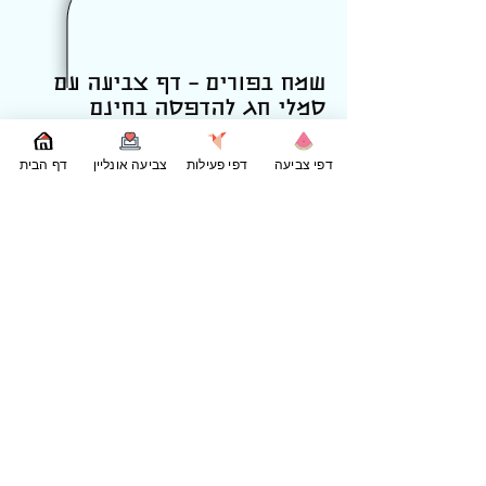
שמח בפורים – דף צביעה עם
סמלי חג להדפסה בחינם
מחפשים דף צביעה לפורים להדפסה בחינם? בדף
דפי צביעה
דפי פעילות
צביעה אונליין
דף הבית
המיוחד הזה תמצאו את כל סמלי החג במקום אחד:
רעשן, מסכה צבעונית, אוזן המן וכוס יין – יחד עם
הכיתוב "שמח בפורים". זהו דף צביעה חגיגי שמתאים
לילדים בגן ובבית הספר, ומאפשר להיכנס לאווירת
החג בדרך יצירתית ומהנה.
הידעת?
הידעתם שכל אחד מהסמלים בדף קשור למנהגי
פורים? הרעשן משמש בזמן קריאת המגילה, המסכה
מסמלת את מנהג התחפושות, אוזני ההמן הן מאכל
מסורתי של החג, וכוס היין מזכירה את מצוות השמחה.
בזמן שהילדים צובעים, אפשר לשוחח איתם על
משמעות החג, על סיפור מגילת אסתר ועל המנהגים
השונים שמקיימים ברחבי הארץ.
הדפיסו עכשיו את דף הצביעה לפורים והפכו את
ההכנות לחג לפעילות מהנה לכל המשפחה. מחפשים
עוד
דפי צביעה לפורים
להדפסה? בקטגוריית פורים
תמצאו דפי צביעה נושספים כגון:
תחפושות
,
אוזן המן
ודמויות חג נוספות. הורידו כמה דפים, צבעו יחד,