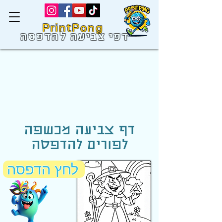
PrintPong
דפי צביעה להדפסה
דף צביעה מכשפה
לפורים להדפסה
לחץ הדפסה