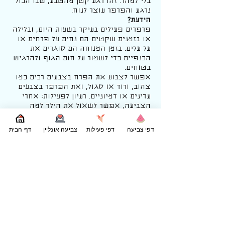
בלי למהר. זהו רגע קטן מהטבע, שבו הכול
נרגע והפרפר עוצר לנוח.
הידעת?
פרפרים פעילים בעיקר בשעות היום, ובלילה
או בזמנים שקטים הם נחים על פרחים או
על עלים. בזמן המנוחה הם סוגרים את
הכנפיים כדי לשמור על חום הגוף ולהרגיש
בטוחים.
אפשר לצבוע את הפרח בצבעים רכים כמו
צהוב, ורוד או סגול, ואת הפרפר בצבעים
עדינים או דמיוניים. רעיון לפעילות: אחרי
הצביעה, אפשר לשאול את הילד למה
הפרפר בחר לנוח על הפרח, איך הוא
מרגיש כשהוא ישן, ומה יקרה כשהוא
דפי צביעה
דפי פעילות
צביעה אונליין
דף הבית
יתעורר. כך הצביעה הופכת גם לפעילות
שמפתחת שיחה, רגש ודמיון.
דף הצביעה הזה מתאים במיוחד לפעילות
רגועה לפני השינה, לזמן שקט אחר
הצהריים, או כחלק מנושא לימודי על טבע
ובעלי חיים.
ב־Printpong מחכים לכם עוד
דפי צביעה של
פרפרים, פרחים וטבע
, כולם זמינים
להדפסה בחינם ומוכנים לצביעה.