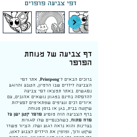
דפי צביעה פרפרים
דף צביעה של מנוחת
הפרפר
ברוכים הבאים ל־
Printpong
, אתר דפי
הצביעה לילדים שבו הדמיון, הטבע והרוגע
נפגשים. באתר תמצאו דפי צביעה
להדפסה בחינם במגוון נושאים אהובים, עם
איורים רכים ונעימים שמתאימים לפעילות
שקטה בבית, בגן או בזמן מנוחה.
בדף הצביעה הזה מופיע
פרפר קטן ישן על
פרח פתוח
, כשהכנפיים שלו סגורות
בעדינות והוא נראה רגוע ושלו. הציור משדר
שקט ורוך, ומזמין את הילדים לצבוע לאט,