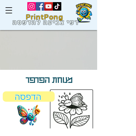
PrintPong
דפי צביעה להדפסה
מנוחת הפרפר
הדפסה