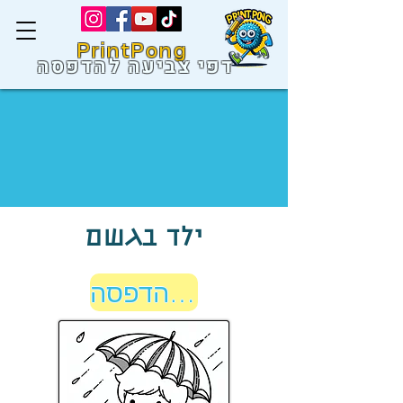
PrintPong
דפי צביעה להדפסה
ילד בגשם
לחץ הדפסה