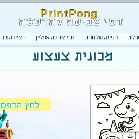
PrintPong
דפי צביעה להדפסה
ילות
הפינה של נורית
דפי צביעה אונליין
הצייר השבוע
מכונית צעצוע
לחץ הדפס