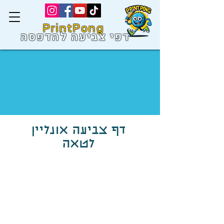
PrintPong
דפי צביעה להדפסה
דף צביעה אונליין
לטאה