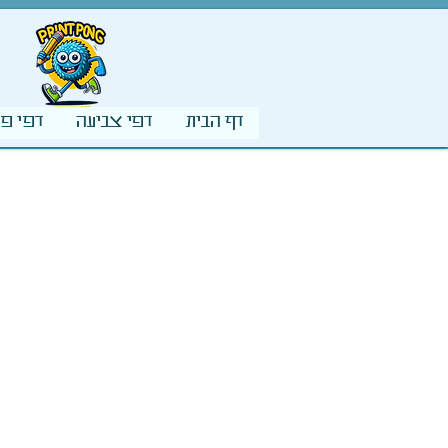
דף הבית
דפי צביעה
דפי פע